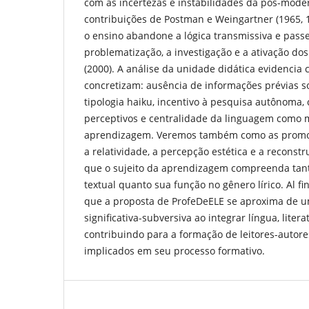
com as incertezas e instabilidades da pós-moder
contribuições de Postman e Weingartner (1965, 
o ensino abandone a lógica transmissiva e passe
problematização, a investigação e a ativação d
(2000). A análise da unidade didática evidencia 
concretizam: ausência de informações prévias s
tipologia haiku, incentivo à pesquisa autônoma
perceptivos e centralidade da linguagem como
aprendizagem. Veremos também como as promove
a relatividade, a percepção estética e a reconst
que o sujeito da aprendizagem compreenda tanto
textual quanto sua função no gênero lírico. Al 
que a proposta de ProfeDeELE se aproxima de 
significativa-subversiva ao integrar língua, litera
contribuindo para a formação de leitores-autores 
implicados em seu processo formativo.