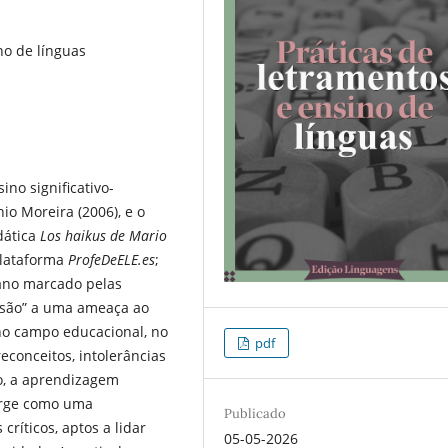
no de línguas
no significativo-
o Moreira (2006), e o
dática
Los haikus de Mario
plataforma
ProfeDeELE.es
;
cano marcado pelas
ersão” a uma ameaça ao
 no campo educacional, no
pdf
conceitos, intolerâncias
o, a aprendizagem
surge como uma
Publicado
ríticos, aptos a lidar
05-05-2026