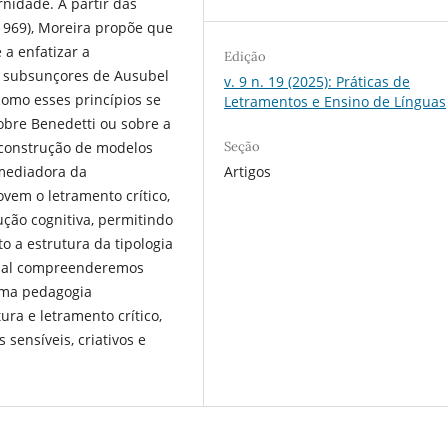
nidade. A partir das
1969), Moreira propõe que
 a enfatizar a
Edição
os subsunçores de Ausubel
v. 9 n. 19 (2025): Práticas de
como esses princípios se
Letramentos e Ensino de Línguas
obre Benedetti ou sobre a
Seção
, construção de modelos
Artigos
 mediadora da
m o letramento crítico,
rução cognitiva, permitindo
 a estrutura da tipologia
final compreenderemos
uma pedagogia
tura e letramento crítico,
sensíveis, criativos e